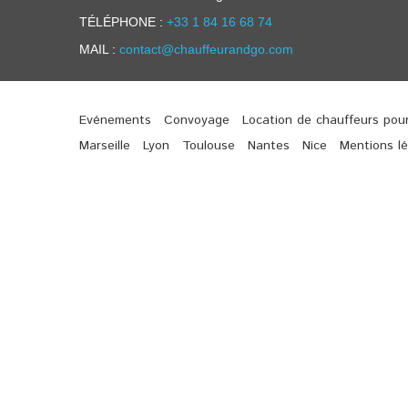
TÉLÉPHONE :
+33 1 84 16 68 74
MAIL :
contact@chauffeurandgo.com
Evénements
Convoyage
Location de chauffeurs pou
Marseille
Lyon
Toulouse
Nantes
Nice
Mentions lé