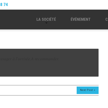
68 74
LA SOCIÉTÉ
ÉVÉNEMENT
C
ssager à l'arrivée.A recommander.
Next Post »