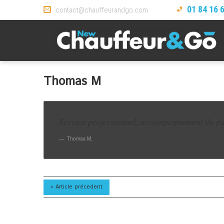
01 84 16 
contact@chauffeurandgo.com
Thomas M
Service professionnel, accompagnement du pa
Thomas M
,
« Article précedent