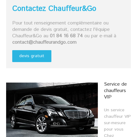
Contactez Chauffeur&Go
Pour tout renseignement complémentaire ou
demande de devis gratuit, contactez l'équipe
Chauffeur&Go au
01 84 16 68 74
ou par e-mail à
contact@chauffeurandgo.com
devis gratuit
Service de
chauffeurs
VIP
Un service
chauffeur VIP
sur-mesure
pour vous
Chez