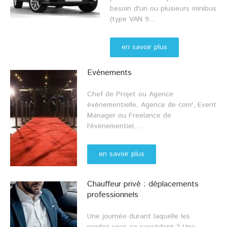
besoin d'un ou plusieurs minibus
(type VAN 9...
en savoir plus
Evénements
Chef de Projet ou Agence
événementielle, Agence de com', Event
Manager ou Freelance de
l'événementiel,...
en savoir plus
Chauffeur privé : déplacements
professionnels
Une journée durant laquelle les