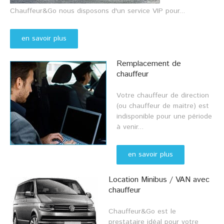
Chauffeur&Go nous disposons d'un service VIP pour...
en savoir plus
Remplacement de
chauffeur
Votre chauffeur de direction
(ou chauffeur de maitre) est
indisponible pour une période
à venir...
en savoir plus
Location Minibus / VAN avec
chauffeur
Chauffeur&Go est le
prestataire idéal pour votre