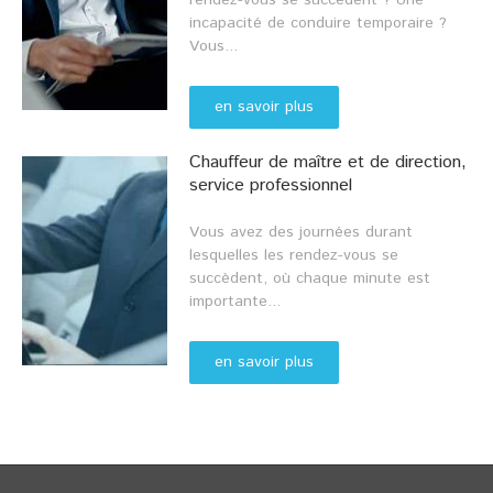
rendez-vous se succèdent ? Une
incapacité de conduire temporaire ?
Vous...
en savoir plus
Chauffeur de maître et de direction,
service professionnel
Vous avez des journées durant
lesquelles les rendez-vous se
succèdent, où chaque minute est
importante...
en savoir plus