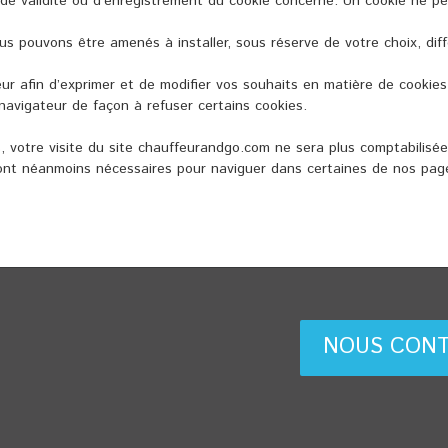
ée de validité ou d’enregistrement du cookie concerné. Un cookie ne
s pouvons être amenés à installer, sous réserve de votre choix, diff
 afin d’exprimer et de modifier vos souhaits en matière de cookies
avigateur de façon à refuser certains cookies.
, votre visite du site chauffeurandgo.com ne sera plus comptabilisé
 sont néanmoins nécessaires pour naviguer dans certaines de nos pag
NOUS CON