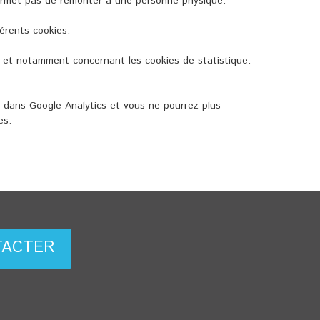
 permet pas de remonter à une personne physique.
érents cookies.
 et notamment concernant les cookies de statistique.
e dans Google Analytics et vous ne pourrez plus
es.
TACTER